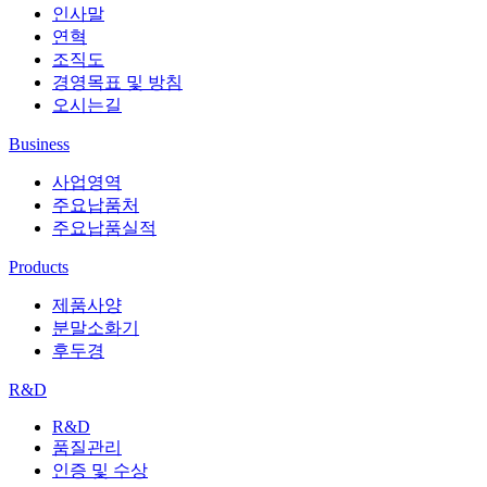
인사말
연혁
조직도
경영목표 및 방침
오시는길
Business
사업영역
주요납품처
주요납품실적
Products
제품사양
분말소화기
후두경
R&D
R&D
품질관리
인증 및 수상