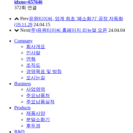
idxno=657646
372회 연결
Prev
유원티이씨, 업계 최초 '폐소화기' 공정 자동화
(19.11.29
24.04.15
Next
(주)유원티이씨 홈페이지 리뉴얼 오픈
24.04.04
Company
회사개요
인사말
연혁
조직도
경영목표 및 방침
오시는길
Business
사업영역
주요납품처
주요납품실적
Products
제품사양
분말소화기
후두경
R&D