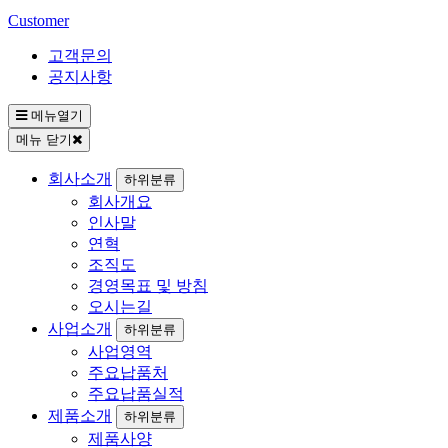
Customer
고객문의
공지사항
메뉴열기
메뉴 닫기
회사소개
하위분류
회사개요
인사말
연혁
조직도
경영목표 및 방침
오시는길
사업소개
하위분류
사업영역
주요납품처
주요납품실적
제품소개
하위분류
제품사양