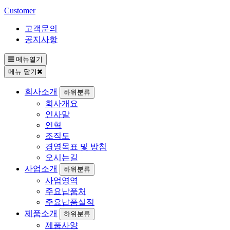
Customer
고객문의
공지사항
메뉴열기
메뉴 닫기
회사소개
하위분류
회사개요
인사말
연혁
조직도
경영목표 및 방침
오시는길
사업소개
하위분류
사업영역
주요납품처
주요납품실적
제품소개
하위분류
제품사양