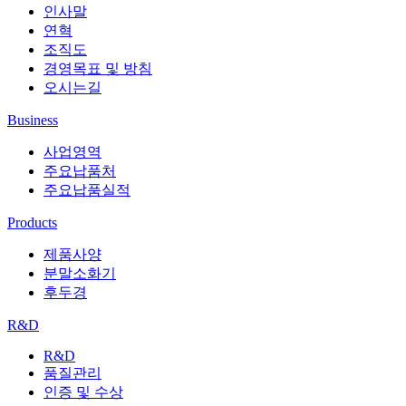
인사말
연혁
조직도
경영목표 및 방침
오시는길
Business
사업영역
주요납품처
주요납품실적
Products
제품사양
분말소화기
후두경
R&D
R&D
품질관리
인증 및 수상