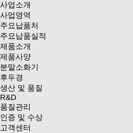
사업소개
사업영역
주요납품처
주요납품실적
제품소개
제품사양
분말소화기
후두경
생산 및 품질
R&D
품질관리
인증 및 수상
고객센터