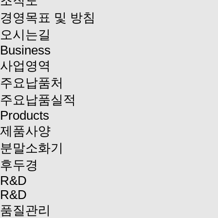
조직도
경영목표 및 방침
오시는길
Business
사업영역
주요납품처
주요납품실적
Products
제품사양
분말소화기
후두경
R&D
R&D
품질관리