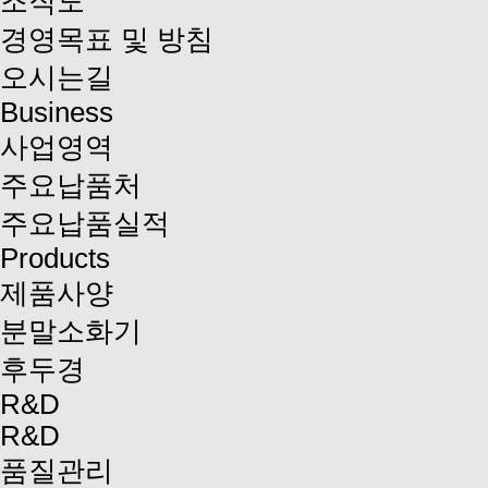
조직도
경영목표 및 방침
오시는길
Business
사업영역
주요납품처
주요납품실적
Products
제품사양
분말소화기
후두경
R&D
R&D
품질관리