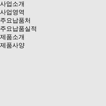
사업소개
사업영역
주요납품처
주요납품실적
제품소개
제품사양
분말소화기
후두경
생산 및 품질
R&D
품질관리
인증 및 수상
고객센터