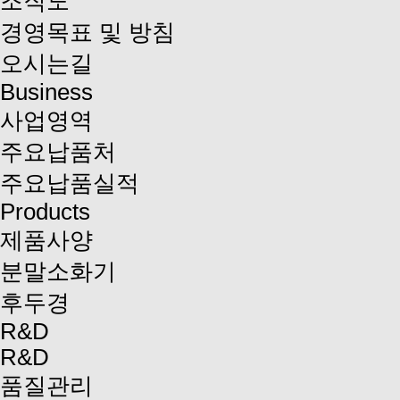
조직도
경영목표 및 방침
오시는길
Business
사업영역
주요납품처
주요납품실적
Products
제품사양
분말소화기
후두경
R&D
R&D
품질관리