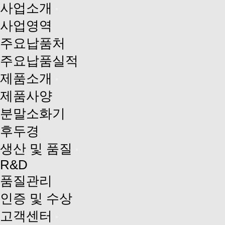
사업소개
사업영역
주요납품처
주요납품실적
제품소개
제품사양
분말소화기
후두경
생산 및 품질
R&D
품질관리
인증 및 수상
고객센터