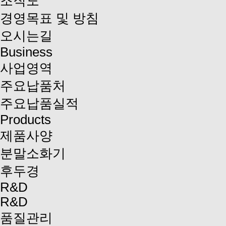
조직도
경영목표 및 방침
오시는길
Business
사업영역
주요납품처
주요납품실적
Products
제품사양
분말소화기
후두경
R&D
R&D
품질관리