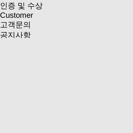
인증 및 수상
Customer
고객문의
공지사항
회사소개
회사개요
인사말
연혁
조직도
경영목표 및 방침
오시는길